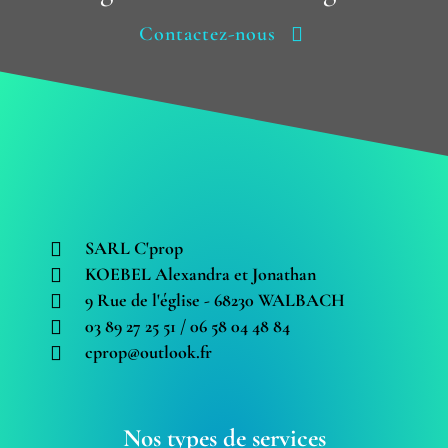
Contactez-nous
SARL C'prop
KOEBEL Alexandra et Jonathan
9 Rue de l'église - 68230 WALBACH
03 89 27 25 51 / 06 58 04 48 84
cprop@outlook.fr
Nos types de services